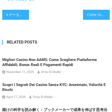
Post
データと直感が交差する「ブックメーカー」完全ガイド：勝率を引き上げる思考法と安全性の見極め
Come riconoscere i migliori casino online AAMS/ADM: guida completa e aggiornata
navigation
RELATED POSTS
Migliori Casino Non AAMS: Come Scegliere Piattaforme
Affidabili, Bonus Reali E Pagamenti Rapidi
November 11, 2025
Driss El-Mekki
Scopri I Segreti Dei Casino Senza KYC: Anonimato, Velocità E
Rischi
April 17, 2026
Driss El-Mekki
賭けの科学を読み解く：ブックメーカーで成果を伸ばす思考法