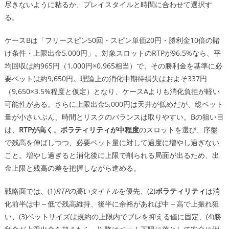
尽きないように粘るか、プレイスタイルと時間に合わせて選択す
る。
ケースBは「フリースピン50回・スピン単価20円・勝利金10倍の賭
け条件・上限出金5,000円」。対象スロットのRTPが96.5%なら、平
均回収は約965円（1,000円×0.965相当）で、その勝利金を基準に必
要ベットは約9,650円。理論上の消化中期待損失はおよそ337円
（9,650×3.5%程度と仮定）となり、ケースAよりも消化負担が軽い
可能性がある。さらに上限出金5,000円は天井が低めだが、総ベット
量が小さいぶん、時間とリスクのバランスは取りやすい。Bの狙い目
は、
RTPが高く、ボラティリティが中程度
のスロットを選び、序盤
で残高を伸ばしつつ、必要ベット量に対して過度に増やし過ぎない
こと。増やし過ぎると消化後に上限で削られる局面が出るため、出
金上限と残高の差を把握しながら進める。
戦略面では、(1)
RTPの高いタイトル
を優先、(2)
ボラティリティ
は消
化前半は中～低で残高維持、後半に余裕があれば中～高で上振れ狙
い、(3)ベットサイズは規約の上限内でブレを抑える値に固定、(4)勝