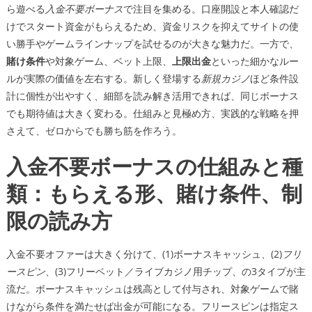
ら遊べる
入金不要ボーナス
で注目を集める。口座開設と本人確認だ
けでスタート資金がもらえるため、資金リスクを抑えてサイトの使
い勝手やゲームラインナップを試せるのが大きな魅力だ。一方で、
賭け条件
や対象ゲーム、ベット上限、
上限出金
といった細かなルー
ルが実際の価値を左右する。新しく登場する
新規カジノ
ほど条件設
計に個性が出やすく、細部を読み解き活用できれば、同じボーナス
でも期待値は大きく変わる。仕組みと見極め方、実践的な戦略を押
さえて、ゼロからでも勝ち筋を作ろう。
入金不要ボーナスの仕組みと種
類：もらえる形、賭け条件、制
限の読み方
入金不要オファーは大きく分けて、(1)ボーナスキャッシュ、(2)
フリ
ースピン
、(3)フリーベット／ライブカジノ用チップ、の3タイプが主
流だ。ボーナスキャッシュは残高として付与され、対象ゲームで賭
けながら条件を満たせば出金が可能になる。フリースピンは指定ス