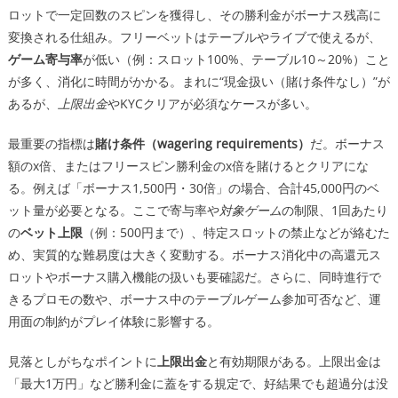
ロットで一定回数のスピンを獲得し、その勝利金がボーナス残高に
変換される仕組み。フリーベットはテーブルやライブで使えるが、
ゲーム寄与率
が低い（例：スロット100%、テーブル10～20%）こと
が多く、消化に時間がかかる。まれに“現金扱い（賭け条件なし）”が
あるが、
上限出金
やKYCクリアが必須なケースが多い。
最重要の指標は
賭け条件（wagering requirements）
だ。ボーナス
額のx倍、またはフリースピン勝利金のx倍を賭けるとクリアにな
る。例えば「ボーナス1,500円・30倍」の場合、合計45,000円のベ
ット量が必要となる。ここで寄与率や
対象ゲーム
の制限、1回あたり
の
ベット上限
（例：500円まで）、特定スロットの禁止などが絡むた
め、実質的な難易度は大きく変動する。ボーナス消化中の高還元ス
ロットやボーナス購入機能の扱いも要確認だ。さらに、同時進行で
きるプロモの数や、ボーナス中のテーブルゲーム参加可否など、運
用面の制約がプレイ体験に影響する。
見落としがちなポイントに
上限出金
と有効期限がある。上限出金は
「最大1万円」など勝利金に蓋をする規定で、好結果でも超過分は没