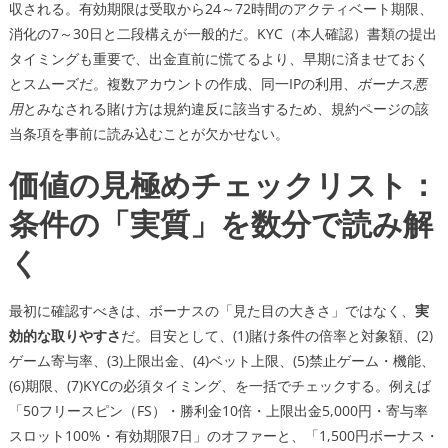
収される。有効期限は受取から24～72時間のアクティベート期限、
消化の7～30日と二段構えが一般的だ。KYC（本人確認）書類の提出
タイミングも重要で、出金直前に慌てるより、早期に済ませておく
とスムーズだ。複数アカウントの作成、同一IPの利用、
ボーナス悪
用
とみなされる賭け方は規約違反に該当するため、規約ページの該
当条項を事前に読み込むことが欠かせない。
価値の見極めチェックリスト：
条件の「実質」を数分で読み解
く
最初に確認すべきは、ボーナスの「見た目の大きさ」ではなく、
実
効的な取りやすさ
だ。目安として、(1)賭け条件の倍率と対象額、(2)
ゲーム寄与率、(3)上限出金、(4)ベット上限、(5)禁止ゲーム・機能、
(6)期限、(7)KYCの必須タイミング、を一括でチェックする。例えば
「50フリースピン（FS）・勝利金10倍・上限出金5,000円・寄与率
スロット100%・有効期限7日」のオファーと、「1,500円ボーナス・