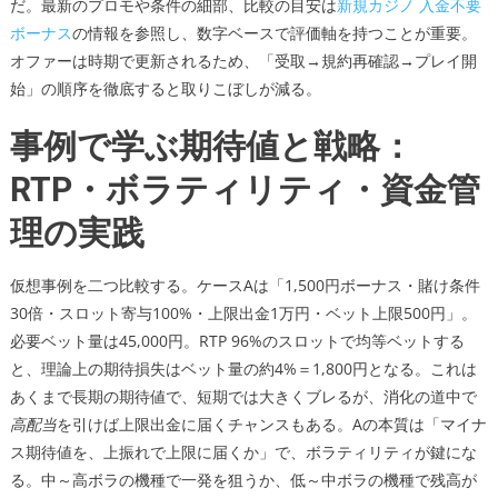
だ。最新のプロモや条件の細部、比較の目安は
新規カジノ 入金不要
ボーナス
の情報を参照し、数字ベースで評価軸を持つことが重要。
オファーは時期で更新されるため、「受取→規約再確認→プレイ開
始」の順序を徹底すると取りこぼしが減る。
事例で学ぶ期待値と戦略：
RTP・ボラティリティ・資金管
理の実践
仮想事例を二つ比較する。ケースAは「1,500円ボーナス・賭け条件
30倍・スロット寄与100%・上限出金1万円・ベット上限500円」。
必要ベット量は45,000円。RTP 96%のスロットで均等ベットする
と、理論上の期待損失はベット量の約4%＝1,800円となる。これは
あくまで長期の期待値で、短期では大きくブレるが、消化の道中で
高配当
を引けば上限出金に届くチャンスもある。Aの本質は「マイナ
ス期待値を、上振れで上限に届くか」で、ボラティリティが鍵にな
る。中～高ボラの機種で一発を狙うか、低～中ボラの機種で残高が