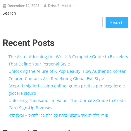
December 12, 2025
Driss El-Mekki
Search
Search
Recent Posts
The Art of Adorning the Wrist: A Complete Guide to Bracelets
That Define Your Personal Style
Unlocking the Allure of K-Pop Beauty: How Authentic Korean
Colored Contacts Are Redefining Global Eye Style
Scopri i migliori casino online: guida pratica per scegliere e
giocare sicuro
Unlocking Thousands in Value: The Ultimate Guide to Credit
Card Sign-Up Bonuses
פורץ דלתות: איך מקצוען פותח כל דלת בלי להרוס – ובזמן שיא