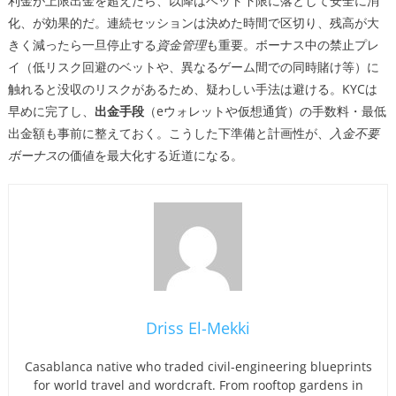
利金が上限出金を超えたら、以降はベット下限に落として安全に消
化、が効果的だ。連続セッションは決めた時間で区切り、残高が大
きく減ったら一旦停止する
資金管理
も重要。ボーナス中の禁止プレ
イ（低リスク回避のベットや、異なるゲーム間での同時賭け等）に
触れると没収のリスクがあるため、疑わしい手法は避ける。KYCは
早めに完了し、
出金手段
（eウォレットや仮想通貨）の手数料・最低
出金額も事前に整えておく。こうした下準備と計画性が、
入金不要
ボーナス
の価値を最大化する近道になる。
Driss El-Mekki
Casablanca native who traded civil-engineering blueprints
for world travel and wordcraft. From rooftop gardens in