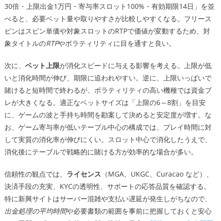
30倍・上限出金1万円・寄与率スロット100%・有効期限14日」を並
べると、必要ベット量や取りやすさが比較しやすくなる。フリース
ピンはスピン単価や対象スロットのRTPで価値が変動するため、対
象タイトルの
RTP
やボラティリティに目を通すと良い。
次に、
ベット上限
が消化スピードに与える影響を考える。上限が低
いと消化時間が伸び、期限に追われやすい。逆に、上限いっぱいで
賭けると短時間で終わるが、ボラティリティの高い機種では資金ブ
レが大きくなる。適正なベットサイズは「上限の6～8割」を目安
に、ゲームの波と手持ち時間を勘案して決めると安定度が増す。な
お、ゲーム寄与率が低いテーブル中心の構成では、プレイ時間に対
して実質の消化率が伸びにくい。スロット中心で消化したうえで、
消化後にテーブルで戦略的に賭ける方が効率的な場合が多い。
信頼性の観点では、
ライセンス
（MGA、UKGC、Curacao など）、
決済手段の充実、KYCの透明性、サポートの応答品質を確認する。
特に新興サイトはサーバー混雑や支払い遅延が発生しがちなので、
出金処理の平均時間
や必要書類の範囲を事前に把握しておくと安心