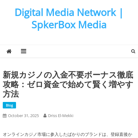
Skip
Digital Media Network |
to
content
SpkerBox Media
新規カジノの入金不要ボーナス徹底
攻略：ゼロ資金で始めて賢く増やす
方法
Blog
October 31, 2025
Driss El-Mekki
オンラインカジノ市場に参入したばかりのブランドは、登録直後か