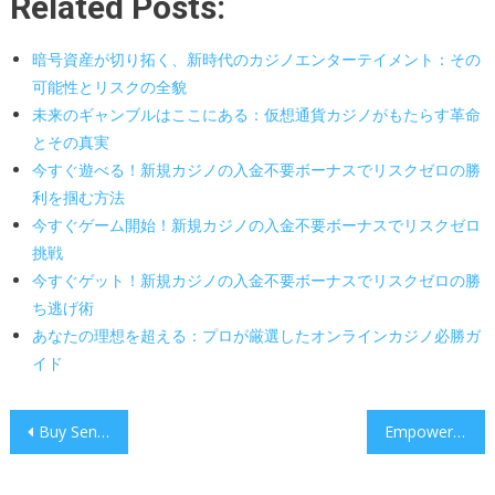
Related Posts:
暗号資産が切り拓く、新時代のカジノエンターテイメント：その
可能性とリスクの全貌
未来のギャンブルはここにある：仮想通貨カジノがもたらす革命
とその真実
今すぐ遊べる！新規カジノの入金不要ボーナスでリスクゼロの勝
利を掴む方法
今すぐゲーム開始！新規カジノの入金不要ボーナスでリスクゼロ
挑戦
今すぐゲット！新規カジノの入金不要ボーナスでリスクゼロの勝
ち逃げ術
あなたの理想を超える：プロが厳選したオンラインカジノ必勝ガ
イド
Post
Buy Sentinel One: AI-Powered Endpoint Security Built for Today’s Threats and Tomorrow’s Growth
Empowered Disability Support Across North West Tasmania: Practical Pathways to Independence
navigation