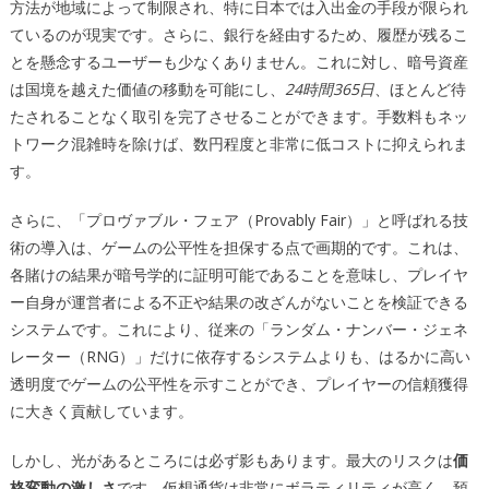
方法が地域によって制限され、特に日本では入出金の手段が限られ
ているのが現実です。さらに、銀行を経由するため、履歴が残るこ
とを懸念するユーザーも少なくありません。これに対し、暗号資産
は国境を越えた価値の移動を可能にし、
24時間365日
、ほとんど待
たされることなく取引を完了させることができます。手数料もネッ
トワーク混雑時を除けば、数円程度と非常に低コストに抑えられま
す。
さらに、「プロヴァブル・フェア（Provably Fair）」と呼ばれる技
術の導入は、ゲームの公平性を担保する点で画期的です。これは、
各賭けの結果が暗号学的に証明可能であることを意味し、プレイヤ
ー自身が運営者による不正や結果の改ざんがないことを検証できる
システムです。これにより、従来の「ランダム・ナンバー・ジェネ
レーター（RNG）」だけに依存するシステムよりも、はるかに高い
透明度でゲームの公平性を示すことができ、プレイヤーの信頼獲得
に大きく貢献しています。
しかし、光があるところには必ず影もあります。最大のリスクは
価
格変動の激しさ
です。仮想通貨は非常にボラティリティが高く、預