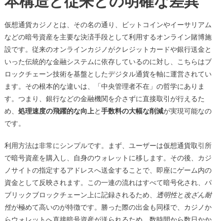
本構造と従来との明確な差異
仮想通貨カジノとは、その名の通り、ビットコインやイーサリアム
などの暗号資産を主要な決済手段として利用するオンライン賭博施
設です。従来のオンラインカジノがクレジットカードや銀行送金と
いった伝統的な金融システムに依存しているのに対し、こちらはブ
ロックチェーン技術を基盤としたデジタル通貨を軸に運営されてい
ます。その根本的な違いは、「中央管理者不在」の哲学にありま
す。つまり、銀行などの金融機関を介さずに直接取引が行えるた
め、
処理速度の飛躍的な向上
と
手数料の大幅な削減
が実現可能なの
です。
利用方法は非常にシンプルです。まず、ユーザーは仮想通貨取引所
で暗号資産を購入し、自身のウォレットに移します。その後、カジ
ノサイトの指定するアドレスへ送金することで、即座にゲーム内の
資金として反映されます。この一連の流れはすべて暗号化され、パ
ブリックブロックチェーン上に記録されるため、
透明性
と
改ざん耐
性
が極めて高いのが特徴です。勝った際の出金も同様で、カジノか
らウォレットへ直接暗号資産が送られるため、数時間から数日かか