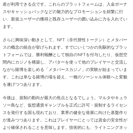
産が利用できる点です。これらのプラットフォームは、入金ボーナ
スやキャッシュバックなどの魅力的なプロモーションを頻繁に行
い、新規ユーザーの獲得と既存ユーザーの囲い込みに力を入れてい
ます。
さらに興味深い動きとして、NFT（非代替性トークン）とメタバー
スの概念の統合が挙げられます。すでにいくつかの先駆的なプラッ
トフォームでは、勝利報酬として独自のNFTを付与したり、仮想空
間内にカジノを構築し、アバターを使って他のプレイヤーと交流し
ながら賭博を楽しめる「メタバースカジノ」の実験が始まっていま
す。これは単なる賭博の場を超え、一種のソーシャル体験へと変貌
を遂げつつあります。
今後は、規制の動向が最大の焦点となるでしょう。マルタやキュラ
ソー島など、仮想通貨ギャンブルを正式に許可・規制するライセン
スを発行する国も現れており、業界の健全な発展に向けた基盤作り
が進みつつあります。これはプレイヤーにとっては資金の安全性が
より確保されることを意味します。技術的にも、ライトニングネッ