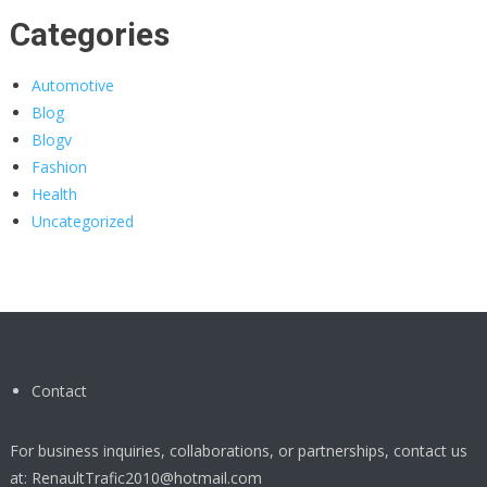
Categories
Automotive
Blog
Blogv
Fashion
Health
Uncategorized
Contact
For business inquiries, collaborations, or partnerships, contact us
at:
RenaultTrafic2010@hotmail.com