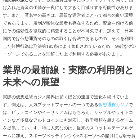
け入れた資金の価値が一夜にして大きく目減りする可能性がありま
す。また、匿名性の高さは、悪質な運営者にとって都合の良い環境
でもあります。規制が曖昧な業者も存在するため、資金を預ける前
にその信頼性を徹底的に精査することが不可欠です。加えて、日本
国内では仮想通貨そのものの取引は合法であるものの、それを利用
した賭博行為は刑法第185条により禁止されているため、
法的なグレ
ーゾーン
であることを理解した上で利用する必要があります。
業界の最前線：実際の利用例と
未来への展望
実際の仮想通貨カジノ業界は驚くほどの速度で進化を続けていま
す。例えば、人気プラットフォームの一つである
仮想通貨カジノ
で
は、ビットコインやイーサリアムはもちろん、リップルやライトコ
インなど多様なアルトコインにも対応し、数千種類を超えるゲーム
を提供しています。特に人気なのは、従来のスロットやテーブルゲ
ームに加え、スポーツベッティングやeスポーツへの賭けにも暗号資