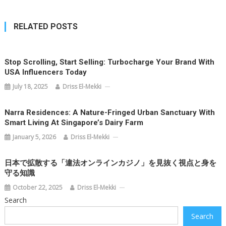
RELATED POSTS
Stop Scrolling, Start Selling: Turbocharge Your Brand With
USA Influencers Today
July 18, 2025
Driss El-Mekki
Narra Residences: A Nature-Fringed Urban Sanctuary With
Smart Living At Singapore’s Dairy Farm
January 5, 2026
Driss El-Mekki
日本で拡散する「違法オンラインカジノ」を見抜く視点と身を
守る知識
October 22, 2025
Driss El-Mekki
Search
Search