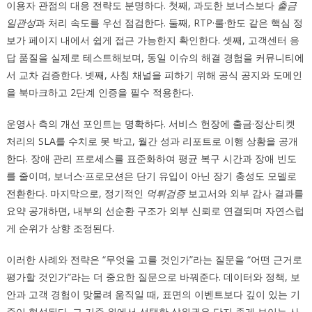
이용자 관점의 대응 전략도 분명하다. 첫째, 과도한 보너스보다
출금
일관성
과 처리 속도를 우선 점검한다. 둘째, RTP·룰·한도 같은 핵심 정
보가 페이지 내에서 쉽게 접근 가능한지 확인한다. 셋째, 고객센터 응
답 품질을 실제로 테스트해보며, 동일 이슈의 해결 경험을 커뮤니티에
서 교차 검증한다. 넷째, 사칭 채널을 피하기 위해 공식 공지와 도메인
을 북마크하고 2단계 인증을 필수 적용한다.
운영사 측의 개선 포인트는 명확하다. 서비스 헌장에 출금·정산·티켓
처리의 SLA를 수치로 못 박고, 월간 성과 리포트로 이행 상황을 공개
한다. 장애 관리 프로세스를 표준화하여 평균 복구 시간과 장애 빈도
를 줄이며, 보너스·프로모션은 단기 유입이 아닌 장기 충성도 모델로
전환한다. 마지막으로, 정기적인
먹튀검증
보고서와 외부 감사 결과를
요약 공개하면, 내부의 선순환 구조가 외부 신뢰로 연결되며 자연스럽
게 순위가 상향 조정된다.
이러한 사례와 전략은 “무엇을 고를 것인가”라는 질문을 “어떤 근거로
평가할 것인가”라는 더 중요한 질문으로 바꿔준다. 데이터와 정책, 보
안과 고객 경험이 맞물려 움직일 때, 표면의 이벤트보다 깊이 있는 기
준이 형성된다. 그 기준 위에서 선택한 상위권은 단지 좋게 보이는 사