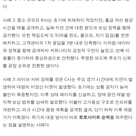
다.
사례 2: 중소 규모의 B사는 초기에 트래픽이 적었지만, 출금 처리 평균
시간을 매월 공개하고, 실패·지연 건에 대한 원인과 보상 정책을 함께
공지했다. 또한 책임도박 도구(자율 한도, 쿨오프, 자기 점검)를 전면
배치하고, 고객센터의 1차 응답을 3분 내로 단축했다. 이처럼
데이터
와 정책을 함께 공개하자 커뮤니티의 긍정적 구전이 늘었고, 반복 이
용률이 증가하며 중상위권으로 안착했다. 투명한 피드백 루프가 신뢰
를 곧장 순위로 전환한 셈이다.
사례 3: 라이브 서버 장애를 겪은 C사는 주요 경기 시간대에 지연이 발
생하여 대량의 미정산 티켓이 발생했다. 초기에는 상황 공지가 늦어
불만이 폭증했지만, 이후 상태 페이지를 신설하고, 장애 원인·재발 방
지책·보상 범위를 상세히 발표했다. 더불어 고가용성 구조로 인프라를
개편하고, 피크 시간대 용량 계획을 공개한 결과, 단기 하락 이후 재평
가가 이뤄졌다. 위기의 대응 방식이 바로
토토사이트 순위
를 좌우한다
는 점을 설명하는 사례다.