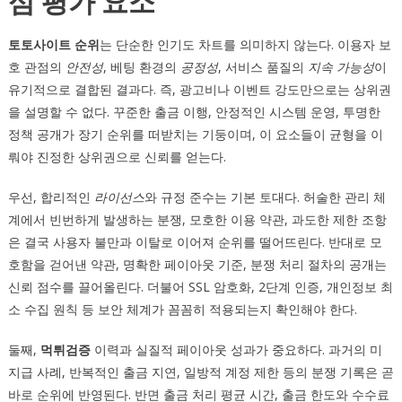
심 평가 요소
토토사이트 순위
는 단순한 인기도 차트를 의미하지 않는다. 이용자 보
호 관점의
안전성
, 베팅 환경의
공정성
, 서비스 품질의
지속 가능성
이
유기적으로 결합된 결과다. 즉, 광고비나 이벤트 강도만으로는 상위권
을 설명할 수 없다. 꾸준한 출금 이행, 안정적인 시스템 운영, 투명한
정책 공개가 장기 순위를 떠받치는 기둥이며, 이 요소들이 균형을 이
뤄야 진정한 상위권으로 신뢰를 얻는다.
우선, 합리적인
라이선스
와 규정 준수는 기본 토대다. 허술한 관리 체
계에서 빈번하게 발생하는 분쟁, 모호한 이용 약관, 과도한 제한 조항
은 결국 사용자 불만과 이탈로 이어져 순위를 떨어뜨린다. 반대로 모
호함을 걷어낸 약관, 명확한 페이아웃 기준, 분쟁 처리 절차의 공개는
신뢰 점수를 끌어올린다. 더불어 SSL 암호화, 2단계 인증, 개인정보 최
소 수집 원칙 등 보안 체계가 꼼꼼히 적용되는지 확인해야 한다.
둘째,
먹튀검증
이력과 실질적 페이아웃 성과가 중요하다. 과거의 미
지급 사례, 반복적인 출금 지연, 일방적 계정 제한 등의 분쟁 기록은 곧
바로 순위에 반영된다. 반면 출금 처리 평균 시간, 출금 한도와 수수료