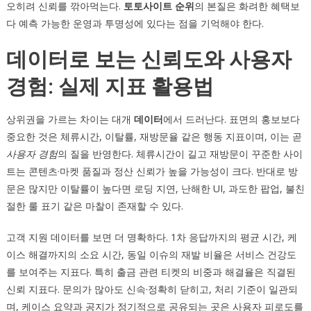
오히려 신뢰를 깎아먹는다.
토토사이트 순위
의 본질은 화려한 혜택보
다 예측 가능한 운영과 투명성에 있다는 점을 기억해야 한다.
데이터로 보는 신뢰도와 사용자
경험: 실제 지표 활용법
상위권을 가르는 차이는 대개
데이터
에서 드러난다. 표면의 홍보보다
중요한 것은 체류시간, 이탈률, 재방문율 같은 행동 지표이며, 이는 곧
사용자 경험
의 질을 반영한다. 체류시간이 길고 재방문이 꾸준한 사이
트는 콘텐츠·마켓 품질과 정산 신뢰가 높을 가능성이 크다. 반대로 방
문은 많지만 이탈률이 높다면 로딩 지연, 난해한 UI, 과도한 팝업, 불친
절한 룰 표기 같은 마찰이 존재할 수 있다.
고객 지원 데이터를 보면 더 명확하다. 1차 응답까지의 평균 시간, 케
이스 해결까지의 소요 시간, 동일 이슈의 재발 비율은 서비스 건강도
를 보여주는 지표다. 특히 출금 관련 티켓의 비중과 해결율은 직결된
신뢰 지표다. 문의가 많아도 신속·정확히 닫히고, 처리 기준이 일관되
며, 케이스 요약과 공지가 정기적으로 공유되는 곳은 사용자 피로도를