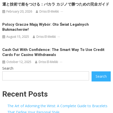
運と技術で差をつける：バカラ カジノで勝つための完全ガイド
February 20, 2026
Driss El-Mekki
Polscy Gracze Mają Wybór: Oto Świat Legalnych
Bukmacherów!
August 15, 2025
Driss El-Mekki
Cash Out With Confidence: The Smart Way To Use Credit
Cards For Casino Withdrawals
October 12, 2025
Driss El-Mekki
Search
Search
Recent Posts
The Art of Adorning the Wrist: A Complete Guide to Bracelets
That Define Your Personal Style