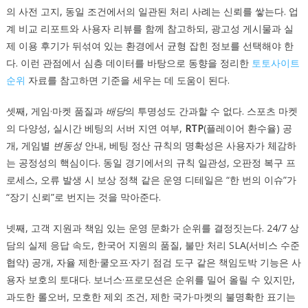
의 사전 고지, 동일 조건에서의 일관된 처리 사례는 신뢰를 쌓는다. 업
계 비교 리포트와 사용자 리뷰를 함께 참고하되, 광고성 게시물과 실
제 이용 후기가 뒤섞여 있는 환경에서 균형 잡힌 정보를 선택해야 한
다. 이런 관점에서 심층 데이터를 바탕으로 동향을 정리한
토토사이트
순위
자료를 참고하면 기준을 세우는 데 도움이 된다.
셋째, 게임·마켓 품질과
배당
의 투명성도 간과할 수 없다. 스포츠 마켓
의 다양성, 실시간 베팅의 서버 지연 여부,
RTP
(플레이어 환수율) 공
개, 게임별
변동성
안내, 베팅 정산 규칙의 명확성은 사용자가 체감하
는 공정성의 핵심이다. 동일 경기에서의 규칙 일관성, 오판정 복구 프
로세스, 오류 발생 시 보상 정책 같은 운영 디테일은 “한 번의 이슈”가
“장기 신뢰”로 번지는 것을 막아준다.
넷째, 고객 지원과 책임 있는 운영 문화가 순위를 결정짓는다. 24/7 상
담의 실제 응답 속도, 한국어 지원의 품질, 불만 처리 SLA(서비스 수준
협약) 공개, 자율 제한·쿨오프·자기 점검 도구 같은 책임도박 기능은 사
용자 보호의 토대다. 보너스·프로모션은 순위를 밀어 올릴 수 있지만,
과도한 롤오버, 모호한 제외 조건, 제한 국가·마켓의 불명확한 표기는