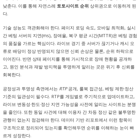
낮춘다. 이를 통해 자연스레
토토사이트 순위
상위권으로 이동하게 된
다.
기술 성능도 객관화해야 한다. 페이지 로딩 속도, 모바일 최적화, 실시
간 베팅 서버의 지연(ms), 장애율, 복구 평균 시간(MTTR)은 베팅 경험
의 품질을 가르는 핵심이다. 라이브 경기 중 서버가 끊기거나 캐시 오
류로 배당이 정상 반영되지 않으면 신뢰 손상은 물론, 순위 하락으로
이어진다. 반면 상태 페이지를 통해 가시적으로 장애 현황을 공개하
고, 원인 분석과 재발 방지책을 투명하게 알리는 곳은 위기 후 신뢰를
회복한다.
공정성과 투명성 측면에서는
RTP
공개, 룰북 접근성, 베팅 제한·정산
기준의 일관성이 필수다. RTP를 게임별로 주기적으로 업데이트하고,
라이브 변동성·한도·정산 지연 가능성을 사전에 알리는 사이트는 분쟁
을 줄인다. 또한 동일 사건에 대해 이용자 간 차등 정산 같은 불투명한
관행이 없는지 점검해야 한다. 데이터 기반 리포트에서 이런 항목이
구조적으로 정리되어 있는지를 확인해두면 순위를 이해하는 눈이 빠
르게 성장한다.