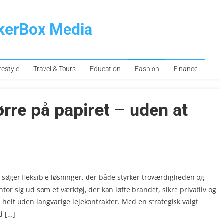
pkerBox Media
festyle
Travel & Tours
Education
Fashion
Finance
rre på papiret – uden at
søger fleksible løsninger, der både styrker troværdigheden og
ntor sig ud som et værktøj, der kan løfte brandet, sikre privatliv og
– helt uden langvarige lejekontrakter. Med en strategisk valgt
d […]