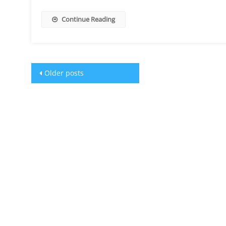
Continue Reading
Posts
Older posts
navigation