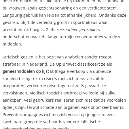
onvruchtbaarheid, testikelatrofie bij mannen en masculinisatie
bij vrouwen, zoals gezichtsbeharing en een verdiepte stem.
Langdurig gebruik kan leiden tot afhankelijkheid. Ondanks deze
gevaren, blijft de verleiding groot in sportmilieus waar
prestatiedruk hoog is. Zelfs
recreatieve gebruikers
onderschatten vaak de lange termijn consequenties van deze
middelen.
Juridisch gezien is het bezit van anabolen zonder recept
strafbaar in Nederland. De Opiumwet classificeert ze als
geneesmiddelen op lijst B
. Illegale verkoop via dubieuze
kanalen brengt extra risico’s met zich mee: vervuilde
preparaten, verkeerde doseringen of zelfs gevaarlijke
vervalsingen. Medisch toezicht ontbreekt volledig bij zulke
aankopen. Veel gebruikers realiseren zich niet dat de voordelen
tijdelijk zijn, terwijl schade aan organen vaak onomkeerbaar is.
Preventiecampagnes richten zich vooral op jongeren, een
kwetsbare groep die vatbaar is voor onrealistische
lichaamsbeelden op sociale media.