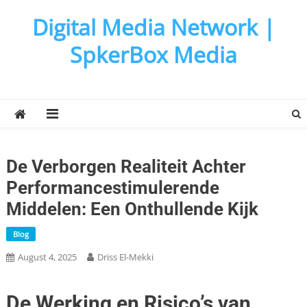
Skip
Digital Media Network |
to
content
SpkerBox Media
De Verborgen Realiteit Achter
Performancestimulerende
Middelen: Een Onthullende Kijk
Blog
August 4, 2025
Driss El-Mekki
De Werking en Risico’s van