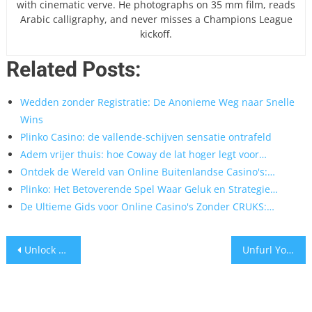
with cinematic verve. He photographs on 35 mm film, reads
Arabic calligraphy, and never misses a Champions League
kickoff.
Related Posts:
Wedden zonder Registratie: De Anonieme Weg naar Snelle
Wins
Plinko Casino: de vallende-schijven sensatie ontrafeld
Adem vrijer thuis: hoe Coway de lat hoger legt voor…
Ontdek de Wereld van Online Buitenlandse Casino's:…
Plinko: Het Betoverende Spel Waar Geluk en Strategie…
De Ultieme Gids voor Online Casino's Zonder CRUKS:…
Post
Unlock a Gleaming Ride: Rocklin’s Car Wash Revolution
Unfurl Your Sails on Nicaragua’s Undiscovered Emerald Coast Paradise
navigation