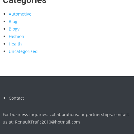
Automotive
Blog
Blogv
Fashion
Health
Uncategorized
Contact
For business inquiries, collaborations, or partnerships, contact
us at:
RenaultTrafic2010@hotmail.com