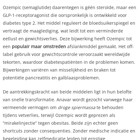
Ozempic (semaglutide) daarentegen is géén steroïde, maar een
GLP-1-receptoragonist die oorspronkelijk is ontwikkeld voor
diabetes type 2. Het middel reguleert de bloedsuikerspiegel en
vertraagt de maaglediging, wat leidt tot een verminderde
eetlust en gewichtsverlies. Deze bijwerking heeft Ozempic tot
een
populair maar omstreden
afslankmiddel gemaakt. Het off-
label gebruik voor gewichtscontrole veroorzaakt wereldwijde
tekorten, waardoor diabetespatiënten in de problemen komen.
Bijwerkingen variëren van misselijkheid en braken tot
potentiële pancreatitis en galblaasproblemen.
De aantrekkingskracht van beide middelen ligt in hun belofte
van snelle transformatie. Anavar wordt gezocht vanwege haar
vermeende vermogen om
droge spiermassa
te behouden
tijdens vetverlies, terwijl Ozempic wordt geprezen als
“mirakelinjectie” tegen obesitas. Beide zijn echter geen
shortcuts zonder consequenties. Zonder medische indicatie en
begeleiding kan zelfmedicatie leiden tot ernstige